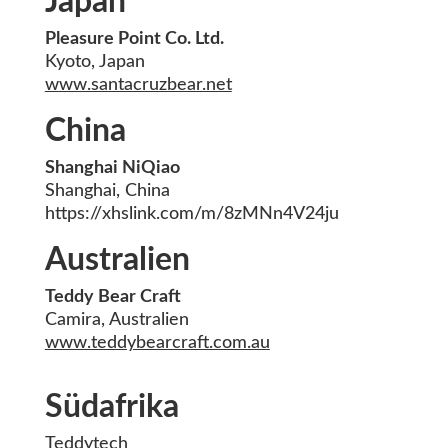
Japan
Pleasure Point Co. Ltd.
Kyoto, Japan
www.santacruzbear.net
China
Shanghai NiQiao
Shanghai, China
https:
//
xhslink.com
/
m
/
8zMNn4V24ju
Australien
Teddy Bear Craft
Camira, Australien
www.teddybearcraft.com.au
Südafrika
Teddytech